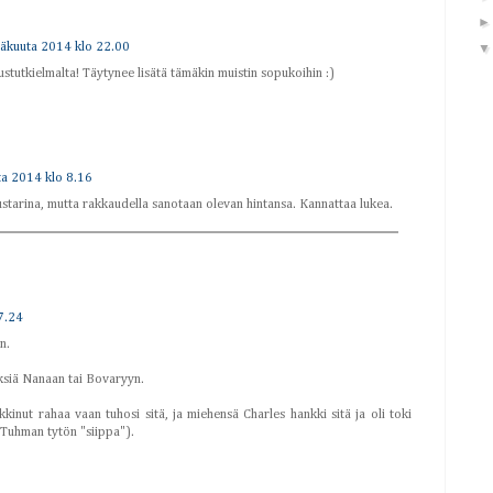
näkuuta 2014 klo 22.00
stutkielmalta! Täytynee lisätä tämäkin muistin sopukoihin :)
ta 2014 klo 8.16
starina, mutta rakkaudella sanotaan olevan hintansa. Kannattaa lukea.
7.24
n.
yksiä Nanaan tai Bovaryyn.
kkinut rahaa vaan tuhosi sitä, ja miehensä Charles hankki sitä ja oli toki
 Tuhman tytön "siippa").