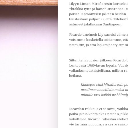
Lilyyn Liman Mirafloresin kortteleis
Yhtäkkiä tyttö ja hänen sisarensa L
poissa. Katoamisen jälkeen heidän
taustastaan paljastuu, että chileläist
astuneet jalallakaan Santiagoon.
Ricardo unelmoi: Lily sanoisi viimein
voisimme kosketella toisiamme, et
naimisiin, ja että lopulta päätyisimme
Sitten teinivuosien jälkeen Ricard
Lontoossa 1960-luvun lopulla. Vuosi
vallankumoustaistelijana, milloin r
heilana.
Kuulepas sinä Mirafloresin poi
maailman onnellisimmaksi mieh
minulle taas kaikki ne hölmöyde
Ricardon rakkaus ei sammu, vaikka 
poika ja tuo kohtalokas nainen, pikku
vähättelee. Ricardo rakastaa ehdoit
vie tarinaa loppuun, en kerro saako