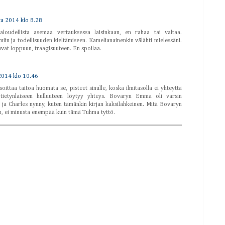
ta 2014 klo 8.28
loudellista asemaa vertauksessa laisinkaan, en rahaa tai valtaa.
in ja todellisuuden kieltämiseen. Kamelianainenkin välähti mielessäni.
vat loppuun, traagisuuteen. En spoilaa.
2014 klo 10.46
ittaa taitoa huomata se, pisteet sinulle, koska ilmitasolla ei yhteyttä
tietynlaiseen hulluuteen löytyy yhteys. Bovaryn Emma oli varsin
ä ja Charles nynny, kuten tämänkin kirjan kaksilahkeinen. Mitä Bovaryn
n, ei minusta enempää kuin tämä Tuhma tyttö.