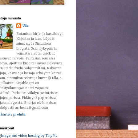
etoja minusta
Ulla
Botanistin kirja- ja kasviblogi.
Kirjoitan ja luen. Löydät
minut myös Siniunikon
blogista. Scifi, nykypäivän
veijaritarinat tai chick lit
istuvat harvoin. Fantasian seurassa
ihdyn. Ajoittain kirjoitan myös elokuvista.
en Stadin friidu pohjimmiltani. Rakastan
rjoja, kasveja ja kissoja sekä yhtä koiraa.
om. Siniunikon tekstit ja kuvat © Ulla. S.
i julkaisut. Kirjablogini on
teistyökumppaneideni vapaassa
ytössä. Parhaiten viihdyn perinteisten
rjojen parissa. Pidän yhä paperisista
rjakatalogeista. E-kirjat eivät maistu.
hköposti: arrhenia@gmail.com
rkastele profiilia
meikonit