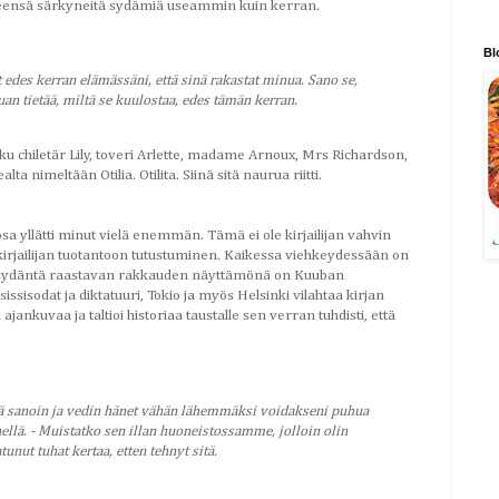
älkeensä särkyneitä sydämiä useammin kuin kerran.
Bl
 edes kerran elämässäni, että sinä rakastat minua. Sano se,
uan tietää, miltä se kuulostaa, edes tämän kerran.
u chiletär Lily, toveri Arlette, madame Arnoux, Mrs Richardson,
ta nimeltään Otilia. Otilita. Siinä sitä naurua riitti.
osa yllätti minut vielä enemmän. Tämä ei ole kirjailijan vahvin
a kirjailijan tuotantoon tutustuminen. Kaikessa viehkeydessään on
on sydäntä raastavan rakkauden näyttämönä on Kuuban
sissisodat ja diktatuuri, Tokio ja myös Helsinki vilahtaa kirjan
 ajankuvaa ja taltioi historiaa taustalle sen verran tuhdisti, että
ä sanoin ja vedin hänet vähän lähemmäksi voidakseni puhua
nellä. - Muistatko sen illan huoneistossamme, jolloin olin
tunut tuhat kertaa, etten tehnyt sitä.