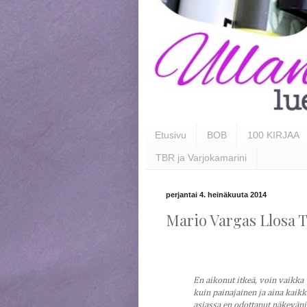
Etusivu
BOB
100 KIRJAA
TBR ja Varjokamarini
perjantai 4. heinäkuuta 2014
Mario Vargas Llosa 
En aikonut itkeä, voin vaikka 
kuin painajainen ja aina kaikk
asiassa en odottanut näkeväni 