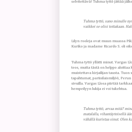
selvitettävä! Tuhma tyttö jättää j
Tuhma tyttö, sano minulle nyt
vaikkei se olisi tottakaan. Hal
Lilyn rooleja ovat muun muassa Pikk
Kuriko ja madame Ricardo S. oli oikeal
Tuhma tyttö yllätti minut. Vargas Ll
teos, mutta tästä on helppo aloitta
muistettava kirjailijan tausta. Tu
tapahtumat, pariisilaismiljöö, Perun 
sivuilla. Vargas Llosa piirtää tarkkaa
hempeilyyn lukija ei voi tukehtua.
Tuhma tyttö, arvaa mitä? min
matalalla, vihantäyteisellä ää
vähällä kuristaa sinut. Olen ka