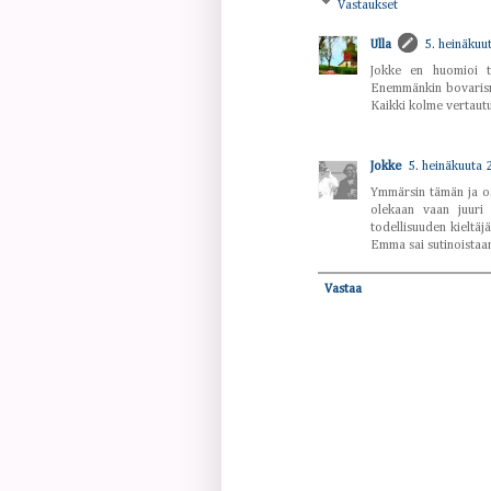
Vastaukset
Ulla
5. heinäkuu
Jokke en huomioi ta
Enemmänkin bovarismi
Kaikki kolme vertautu
Jokke
5. heinäkuuta 
Ymmärsin tämän ja oso
olekaan vaan juuri 
todellisuuden kieltäj
Emma sai sutinoistaa
Vastaa