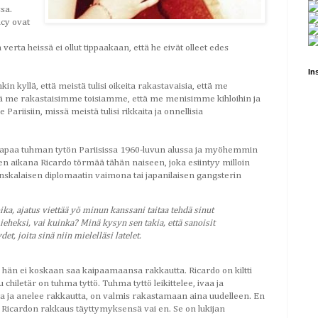
sa.
ucy ovat
ä verta heissä ei ollut tippaakaan, että he eivät olleet edes
In
kin kyllä, että meistä tulisi oikeita rakastavaisia, että me
tä me rakastaisimme toisiamme, että me menisimme kihloihin ja
 Pariisiin, missä meistä tulisi rikkaita ja onnellisia
o tapaa tuhman tytön Pariisissa 1960-luvun alussa ja myöhemmin
en aikana Ricardo törmää tähän naiseen, joka esiintyy milloin
anskalaisen diplomaatin vaimona tai japanilaisen gangsterin
ka, ajatus viettää yö minun kanssani taitaa tehdä sinut
eksi, vai kuinka? Minä kysyn sen takia, että sanoisit
t, joita sinä niin mielelläsi latelet.
hän ei koskaan saa kaipaamaansa rakkautta. Ricardo on kiltti
 chiletär on tuhma tyttö. Tuhma tyttö leikittelee, ivaa ja
ta ja anelee rakkautta, on valmis rakastamaan aina uudelleen. En
 Ricardon rakkaus täyttymyksensä vai en. Se on lukijan