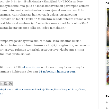
curcio. Hän toimii tulkkina ja kääntäjänä UNESCO:ssa. Nuo
Ke
man tytön unelmia, joka on lapsesta tavoitellut parempaa osuutta
taan noin puoli vuosisataa kattavan ajanjakson verran. Hän
siinsa. Hän rakastaa, hän ei vaadi valoja. Lukija joutuu
ääkö se todella kaiken? Mihin ihmisen identiteetti katoaa alati
sa? Muistaako tuhma tyttö edes itse omaa itseään ja nimeään?
kastaa kerta toisensa jälkeen? Edes nimeltään?
mpaava ja viihdyttävä lukuromaani, joka kiidättää lukijan
ohden tarina saa julman tummia värejä, traagisuutta, se rujoutuu
arhailevat Tuhmaa tyttöä lukiessa Gustave Flaubertin Emma
nelmat pirstaloituvat.
ikirjasto. 2010
Jokken kirjan
nurkassa on myös luettu myös
ös samassa kohteessa olevaan
14 nobelistin haasteeseen
.
irjallisuus
,
latinalaisen Amerikan kirjallisuus
,
Mario Vargas Llosa
,
Otava
,
uus
B