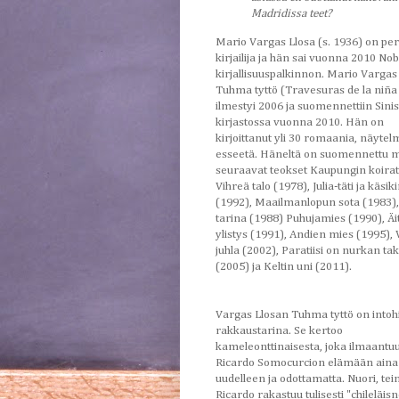
Madridissa teet?
Mario Vargas Llosa (s. 1936) on pe
kirjailija ja hän sai vuonna 2010 Nob
kirjallisuuspalkinnon. Mario Vargas
Tuhma tyttö (Travesuras de la niña
ilmestyi 2006 ja suomennettiin Sini
kirjastossa vuonna 2010. Hän on
kirjoittanut yli 30 romaania, näytel
esseetä. Häneltä on suomennettu 
seuraavat teokset Kaupungin koirat
Vihreä talo (1978), Julia-täti ja käsiki
(1992), Maailmanlopun sota (1983)
tarina (1988) Puhujamies (1990), Äi
ylistys (1991), Andien mies (1995),
juhla (2002), Paratiisi on nurkan ta
(2005) ja Keltin uni (2011).
Vargas Llosan Tuhma tyttö on into
rakkaustarina. Se kertoo
kameleonttinaisesta, joka ilmaantu
Ricardo Somocurcion elämään aina
uudelleen ja odottamatta. Nuori, tei
Ricardo rakastuu tulisesti "chileläis