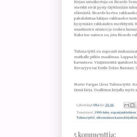
Kirjan minäkertoja on Ricardo Somo
meriitit eivät pysty täyttämään tuh
elämästä. Ricardo kertoo rakkaudes
pakahduttaa lukijan rakkauden tuntei
kysymään rakkauden merkitystä. Kest
muuttuvien nimien ja roolien humus
Kuka tuo nainen on, jota Ricardo ra
Tuhma tyttö on nopeasti mukaansate
matkalle pitkin maailmaa. Loppua k
karuuteen. Vääjäämättä ajatukset h
Bovaryyn tai Emile Zolan Nanaan. U
Mario Vargas Llosa Tuhma tyttö. Kot
tämä kirja. Osallistun kirjalla my
Lähettänyt
Ulla
klo
20.44
Tunnisteet:
1900-luku
,
espanjankielinen k
Tuhma tyttö
,
ulkomainen kaunokirjallis
5 kommenttia: