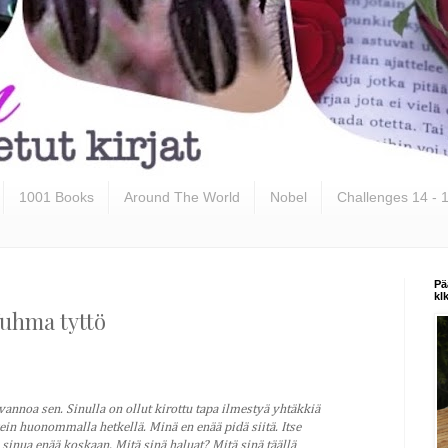
1001 Books
Around The World
Nobel
Challenges 14 - 
Pä
kl
Tuhma tyttö
vannoa sen. Sinulla on ollut kirottu tapa ilmestyä yhtäkkiä
ein huonommalla hetkellä. Minä en enää pidä siitä. Itse
sinua enää koskaan. Mitä sinä haluat? Mitä sinä täällä