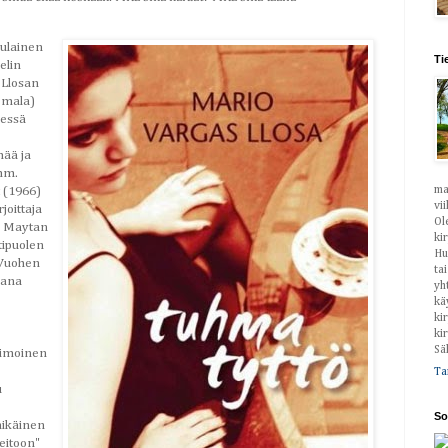
rulainen
Ti
elin
 Llosan
 mala)
sessä
mää ja
mm.
ma
 (1966)
vi
rjoittaja
Ol
, Maytan
ki
tipuolen
Hu
 Vuohen
ta
kana
yh
kä
ki
ki
Sä
himoinen
Ta
u
So
nikäinen
neitoon"