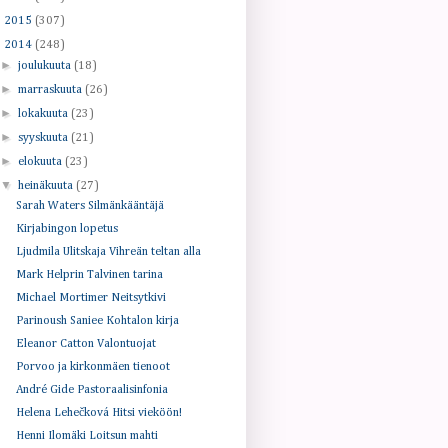
►
2015
(307)
▼
2014
(248)
►
joulukuuta
(18)
►
marraskuuta
(26)
►
lokakuuta
(23)
►
syyskuuta
(21)
►
elokuuta
(23)
▼
heinäkuuta
(27)
Sarah Waters Silmänkääntäjä
Kirjabingon lopetus
Ljudmila Ulitskaja Vihreän teltan alla
Mark Helprin Talvinen tarina
Michael Mortimer Neitsytkivi
Parinoush Saniee Kohtalon kirja
Eleanor Catton Valontuojat
Porvoo ja kirkonmäen tienoot
André Gide Pastoraalisinfonia
Helena Lehečková Hitsi vieköön!
Henni Ilomäki Loitsun mahti