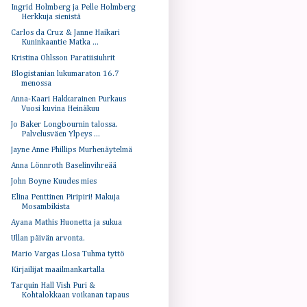
Ingrid Holmberg ja Pelle Holmberg
Herkkuja sienistä
Carlos da Cruz & Janne Haikari
Kuninkaantie Matka ...
Kristina Ohlsson Paratiisiuhrit
Blogistanian lukumaraton 16.7
menossa
Anna-Kaari Hakkarainen Purkaus
Vuosi kuvina Heinäkuu
Jo Baker Longbournin talossa.
Palvelusväen Ylpeys ...
Jayne Anne Phillips Murhenäytelmä
Anna Lönnroth Baselinvihreää
John Boyne Kuudes mies
Elina Penttinen Piripiri! Makuja
Mosambikista
Ayana Mathis Huonetta ja sukua
Ullan päivän arvonta.
Mario Vargas Llosa Tuhma tyttö
Kirjailijat maailmankartalla
Tarquin Hall Vish Puri &
Kohtalokkaan voikanan tapaus