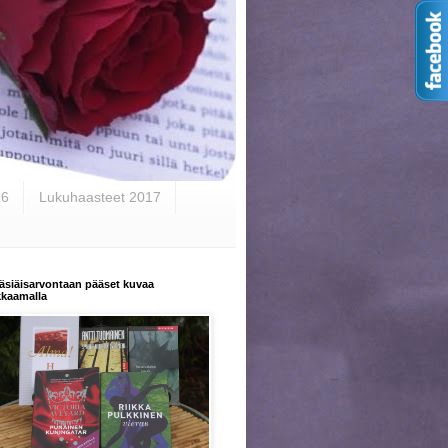
16
Lukuhaasteet 2017
äsiäisarvontaan pääset kuvaa
kkaamalla